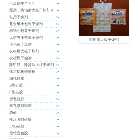
干燥剂生产车间
医用，防辐射大板干燥剂 #
鞋用干燥剂
复合纸小包装干燥剂
棉纸小包装干燥剂
无纺布小包装干燥剂
衣柜用大板干燥剂
小包装干燥剂
衣柜用大板干燥剂
衣柜用干燥剂
除甲醛，除异味大板干燥剂
薄层层析硅胶板
细孔硅胶
B型硅胶
C型硅胶
变色硅胶
粗孔微球硅胶
猫砂
变压吸附硅胶
FNG硅胶
无钴变色胶