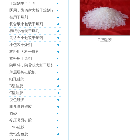
干燥剂生产车间
医用，防辐射大板干燥剂 #
鞋用干燥剂
复合纸小包装干燥剂
棉纸小包装干燥剂
无纺布小包装干燥剂
C型硅胶
小包装干燥剂
衣柜用大板干燥剂
衣柜用干燥剂
除甲醛，除异味大板干燥剂
薄层层析硅胶板
细孔硅胶
B型硅胶
C型硅胶
变色硅胶
粗孔微球硅胶
猫砂
变压吸附硅胶
FNG硅胶
无钴变色胶