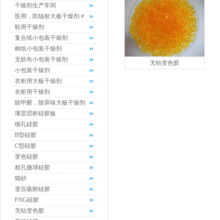
干燥剂生产车间
医用，防辐射大板干燥剂 #
鞋用干燥剂
复合纸小包装干燥剂
棉纸小包装干燥剂
无纺布小包装干燥剂
无钴变色胶
小包装干燥剂
衣柜用大板干燥剂
衣柜用干燥剂
除甲醛，除异味大板干燥剂
薄层层析硅胶板
细孔硅胶
B型硅胶
C型硅胶
变色硅胶
粗孔微球硅胶
猫砂
变压吸附硅胶
FNG硅胶
无钴变色胶