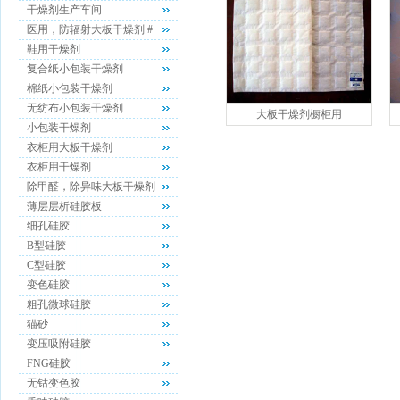
干燥剂生产车间
医用，防辐射大板干燥剂 #
鞋用干燥剂
复合纸小包装干燥剂
棉纸小包装干燥剂
无纺布小包装干燥剂
大板干燥剂橱柜用
小包装干燥剂
衣柜用大板干燥剂
衣柜用干燥剂
除甲醛，除异味大板干燥剂
薄层层析硅胶板
细孔硅胶
B型硅胶
C型硅胶
变色硅胶
粗孔微球硅胶
猫砂
变压吸附硅胶
FNG硅胶
无钴变色胶