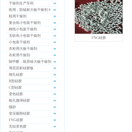
干燥剂生产车间
医用，防辐射大板干燥剂 #
鞋用干燥剂
复合纸小包装干燥剂
棉纸小包装干燥剂
无纺布小包装干燥剂
FNG硅胶
小包装干燥剂
衣柜用大板干燥剂
衣柜用干燥剂
除甲醛，除异味大板干燥剂
薄层层析硅胶板
细孔硅胶
B型硅胶
C型硅胶
变色硅胶
粗孔微球硅胶
猫砂
变压吸附硅胶
FNG硅胶
无钴变色胶