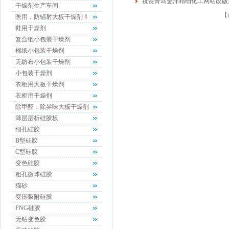
祝贺青岛金洋精细化工网站改版
干燥剂生产车间
【
医用，防辐射大板干燥剂 #
鞋用干燥剂
复合纸小包装干燥剂
棉纸小包装干燥剂
无纺布小包装干燥剂
小包装干燥剂
衣柜用大板干燥剂
衣柜用干燥剂
除甲醛，除异味大板干燥剂
薄层层析硅胶板
细孔硅胶
B型硅胶
C型硅胶
变色硅胶
粗孔微球硅胶
猫砂
变压吸附硅胶
FNG硅胶
无钴变色胶