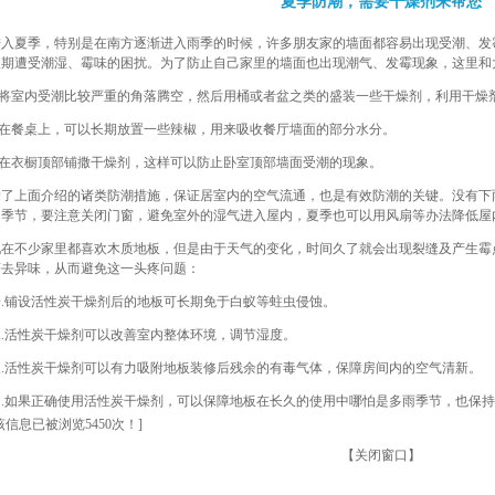
夏季防潮，需要干燥剂来帮您
进入夏季，特别是在南方逐渐进入雨季的时候，许多朋友家的墙面都容易出现受潮、发
长期遭受潮湿、霉味的困扰。为了防止自己家里的墙面也出现潮气、发霉现象，这里和
1.将室内受潮比较严重的角落腾空，然后用桶或者盆之类的盛装一些干燥剂，利用干燥
2.在餐桌上，可以长期放置一些辣椒，用来吸收餐厅墙面的部分水分。
3.在衣橱顶部铺撒干燥剂，这样可以防止卧室顶部墙面受潮的现象。
除了上面介绍的诸类防潮措施，保证居室内的空气流通，也是有效防潮的关键。没有下
的季节，要注意关闭门窗，避免室外的湿气进入屋内，夏季也可以用风扇等办法降低屋
现在不少家里都喜欢木质地板，但是由于天气的变化，时间久了就会出现裂缝及产生霉
醛去异味，从而避免这一头疼问题：
一.铺设活性炭干燥剂后的地板可长期免于白蚁等蛀虫侵蚀。
二.活性炭干燥剂可以改善室内整体环境，调节湿度。
三.活性炭干燥剂可以有力吸附地板装修后残余的有毒气体，保障房间内的空气清新。
四.如果正确使用活性炭干燥剂，可以保障地板在长久的使用中哪怕是多雨季节，也保
该信息已被浏览5450次！]
【
关闭窗口
】