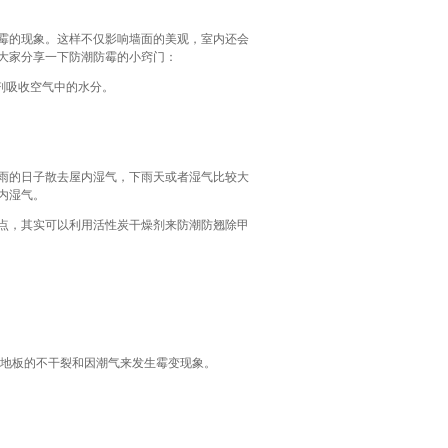
霉的现象。这样不仅影响墙面的美观，室内还会
大家分享一下防潮防霉的小窍门：
剂吸收空气中的水分。
雨的日子散去屋内湿气，下雨天或者湿气比较大
内湿气。
点，其实可以利用活性炭干燥剂来防潮防翘除甲
持地板的不干裂和因潮气来发生霉变现象。