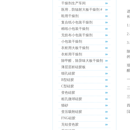
干燥剂生产车间
医用，防辐射大板干燥剂 #
鞋用干燥剂
复合纸小包装干燥剂
棉纸小包装干燥剂
无纺布小包装干燥剂
小包装干燥剂
衣柜用大板干燥剂
衣柜用干燥剂
除甲醛，除异味大板干燥剂
薄层层析硅胶板
细孔硅胶
B型硅胶
C型硅胶
变色硅胶
粗孔微球硅胶
猫砂
[
变压吸附硅胶
FNG硅胶
无钴变色胶