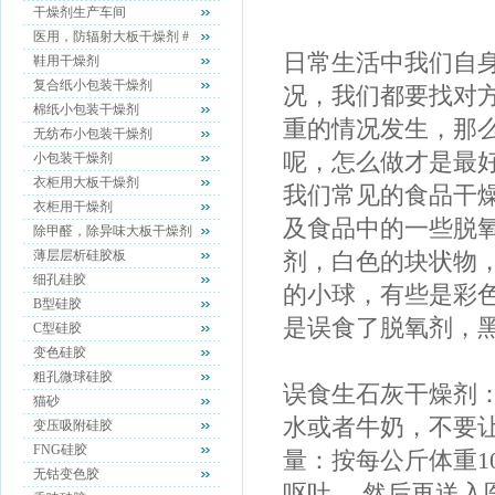
干燥剂生产车间
医用，防辐射大板干燥剂 #
日常生活中我们自
鞋用干燥剂
复合纸小包装干燥剂
况，我们都要找对
棉纸小包装干燥剂
重的情况发生，那
无纺布小包装干燥剂
呢，怎么做才是最
小包装干燥剂
衣柜用大板干燥剂
我们常见的食品干
衣柜用干燥剂
及食品中的一些脱
除甲醛，除异味大板干燥剂
薄层层析硅胶板
剂，白色的块状物
细孔硅胶
的小球，有些是彩
B型硅胶
是误食了脱氧剂，
C型硅胶
变色硅胶
粗孔微球硅胶
误食生石灰干燥剂
猫砂
水或者牛奶，不要
变压吸附硅胶
FNG硅胶
量：按每公斤体重
1
无钴变色胶
呕吐， 然后再送入