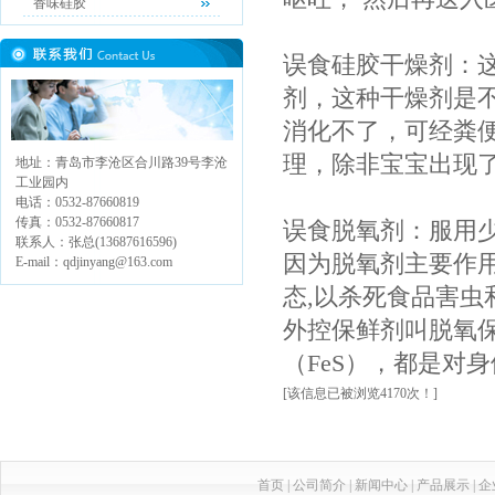
香味硅胶
误食硅胶干燥剂：
剂，这种干燥剂是
消化不了，可经粪
理，除非宝宝出现
地址：青岛市李沧区合川路39号李沧
工业园内
电话：0532-87660819
传真：0532-87660817
误食脱氧剂：
服用
联系人：张总(13687616596)
因为脱氧剂主要作
E-mail：qdjinyang@163.com
态
,
以杀死食品害虫
外控保鲜剂叫脱氧
（FeS），
都是对身
[该信息已被浏览4170次！]
首页
|
公司简介
|
新闻中心
|
产品展示
|
企