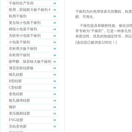
干燥剂生产车间
医用，防辐射大板干燥剂 #
干燥剂为白色球状多孔性颗粒，粒度
鞋用干燥剂
醇、可再生。
复合纸小包装干燥剂
干燥剂是具有吸附性能、催化活性
棉纸小包装干燥剂
常专称为“干燥剂”，它是一种多孔
无纺布小包装干燥剂
表面活性、优良的热稳定性等，所以
小包装干燥剂
[该信息已被浏览3290次！]
衣柜用大板干燥剂
衣柜用干燥剂
除甲醛，除异味大板干燥剂
薄层层析硅胶板
细孔硅胶
B型硅胶
C型硅胶
变色硅胶
粗孔微球硅胶
猫砂
变压吸附硅胶
FNG硅胶
无钴变色胶