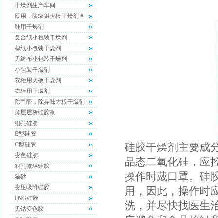
干燥剂生产车间
医用，防辐射大板干燥剂 #
鞋用干燥剂
复合纸小包装干燥剂
棉纸小包装干燥剂
无纺布小包装干燥剂
小包装干燥剂
衣柜用大板干燥剂
衣柜用干燥剂
除甲醛，除异味大板干燥剂
薄层层析硅胶板
细孔硅胶
B型硅胶
C型硅胶
硅胶干燥剂主要成
变色硅胶
晶态二氧化硅，应控
粗孔微球硅胶
操作时戴口罩。硅
猫砂
变压吸附硅胶
用，因此，操作时
FNG硅胶
洗，并尽快找医生
无钴变色胶