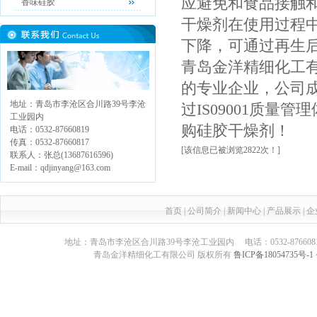
应避免和食品接触
香味硅胶
干燥剂在使用过程
下降，可通过再生
青岛金洋精细化工
的专业企业，公司成
地址：青岛市李沧区合川路39号李沧
过IS09001质
工业园内
购硅胶干燥剂！
电话：0532-87660819
传真：0532-87660817
[该信息已被浏览2822次！]
联系人：张总(13687616596)
E-mail：qdjinyang@163.com
首页
|
公司简介
|
新闻中心
|
产品展示
|
企
地址：青岛市李沧区合川路39号李沧工业园内 电话：0532-87660817 传真：05
青岛金洋精细化工有限公司 版权所有
鲁ICP备18054735号-1