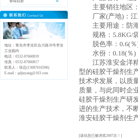
香味硅胶
主要销往地区：韶
厂家(产地)：江
主要用途：防潮
规格：5.8KG/
脱色率：0.6(％
地址：青岛市李沧区合川路39号李沧
工业园内
水份：0.18(％)
电话：0532-87660819
江苏淮安金洋精细
传真：0532-87660817
联系人：张总(13687616596)
型的硅胶干燥剂生
E-mail：qdjinyang@163.com
技术求发展，以质
质量，与此同时企
硅胶干燥剂生产研
进的生产技术，不
淮安硅胶干燥剂生
[该信息已被浏览2687次！]