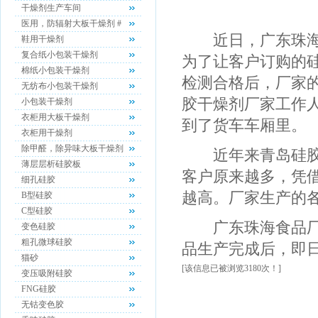
干燥剂生产车间
医用，防辐射大板干燥剂 #
近日，广东珠海食
鞋用干燥剂
复合纸小包装干燥剂
为了让客户订购的
棉纸小包装干燥剂
检测合格后，厂家
无纺布小包装干燥剂
胶干燥剂厂家工作
小包装干燥剂
衣柜用大板干燥剂
到了货车车厢里。
衣柜用干燥剂
除甲醛，除异味大板干燥剂
近年来青岛硅胶干
薄层层析硅胶板
客户原来越多，凭
细孔硅胶
越高。厂家生产的
B型硅胶
C型硅胶
广东珠海食品厂此
变色硅胶
粗孔微球硅胶
品生产完成后，即
猫砂
[该信息已被浏览3180次！]
变压吸附硅胶
FNG硅胶
无钴变色胶