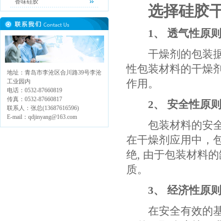
香味硅胶
选择硅胶
1、 透气性原
干燥剂的包装据有
性包装材料的干燥剂
地址：青岛市李沧区合川路39号李沧
作用。
工业园内
电话：0532-87660819
传真：0532-87660817
2、 安全性原
联系人：张总(13687616596)
E-mail：qdjinyang@163.com
包装材料的安全性
在干燥剂应用中，
绝, 由于包装材料
质。
3、 经济性原
在安全有效的基础