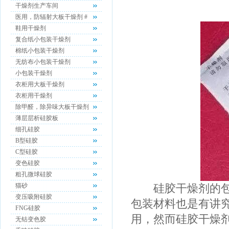
干燥剂生产车间
医用，防辐射大板干燥剂 #
鞋用干燥剂
复合纸小包装干燥剂
棉纸小包装干燥剂
无纺布小包装干燥剂
小包装干燥剂
衣柜用大板干燥剂
衣柜用干燥剂
除甲醛，除异味大板干燥剂
薄层层析硅胶板
细孔硅胶
B型硅胶
C型硅胶
变色硅胶
粗孔微球硅胶
猫砂
硅胶干燥剂的包装
变压吸附硅胶
包装材料也是有讲
FNG硅胶
用，然而硅胶干燥
无钴变色胶