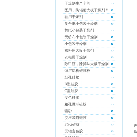
干燥剂生产车间
医用，防辐射大板干燥剂 #
鞋用干燥剂
复合纸小包装干燥剂
棉纸小包装干燥剂
无纺布小包装干燥剂
小包装干燥剂
衣柜用大板干燥剂
衣柜用干燥剂
除甲醛，除异味大板干燥剂
薄层层析硅胶板
细孔硅胶
B型硅胶
C型硅胶
变色硅胶
粗孔微球硅胶
猫砂
变压吸附硅胶
FNG硅胶
无钴变色胶