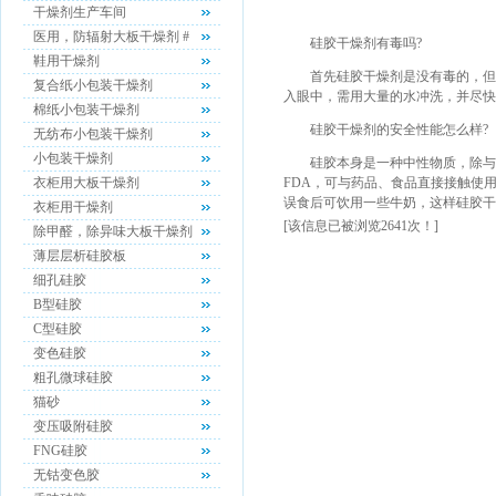
干燥剂生产车间
医用，防辐射大板干燥剂 #
硅胶干燥剂有毒吗?
鞋用干燥剂
首先硅胶干燥剂是没有毒的，但是
复合纸小包装干燥剂
入眼中，需用大量的水冲洗，并尽快
棉纸小包装干燥剂
硅胶干燥剂的安全性能怎么样?
无纺布小包装干燥剂
小包装干燥剂
硅胶本身是一种中性物质，除与强
衣柜用大板干燥剂
FDA，可与药品、食品直接接触使
误食后可饮用一些牛奶，这样硅胶干
衣柜用干燥剂
[该信息已被浏览2641次！]
除甲醛，除异味大板干燥剂
薄层层析硅胶板
细孔硅胶
B型硅胶
C型硅胶
变色硅胶
粗孔微球硅胶
猫砂
变压吸附硅胶
FNG硅胶
无钴变色胶