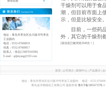
香味硅胶
干燥剂可以用于食
潮，但目前市面上
示，但是比较安全
目前，一些药品
地址：青岛市李沧区合川路39号李沧
外，其它的干燥剂
工业园内
[该信息已被浏览2049次！]
电话：0532-87660819
传真：0532-87660817
联系人：张总(13687616596)
E-mail：qdjinyang@163.com
首页
|
公司简介
|
新闻中心
|
产品展示
|
企
地址：青岛市李沧区合川路39号李沧工业园内 电话：0532-87660817 传真：05
青岛金洋精细化工有限公司 版权所有
鲁ICP备18054735号-1