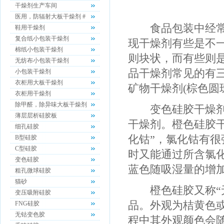
干燥剂生产车间
医用，防辐射大板干燥剂 #
食品包装中经常看
鞋用干燥剂
复合纸小包装干燥剂
现干燥剂有些是不
棉纸小包装干燥剂
则块状，而有些则
无纺布小包装干燥剂
品干燥剂常见的有
小包装干燥剂
衣柜用大板干燥剂
矿物干燥剂(棕色圆
衣柜用干燥剂
除甲醛，除异味大板干燥剂
变色硅胶干燥剂分
薄层层析硅胶板
干燥剂。橙色硅胶
细孔硅胶
化钴”，氯化钴有
B型硅胶
C型硅胶
时又能通过所含氯
变色硅胶
蓝色随吸湿量的增
粗孔微球硅胶
猫砂
橙色硅胶又称“无
变压吸附硅胶
品。外观为桔黄色
FNG硅胶
无钴变色胶
程中其外观颜色会