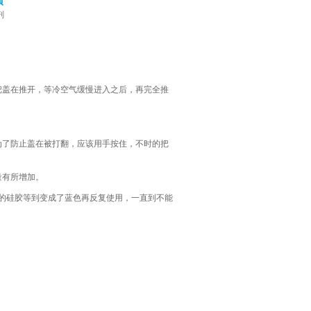
项
剂
盖在推开，等冷空气缓慢进入之后，再完全推
了防止盖在被打翻，应该用手按住，不时的把
量有所增加。
潮的硅胶等到变成了蓝色再反复使用，一直到不能