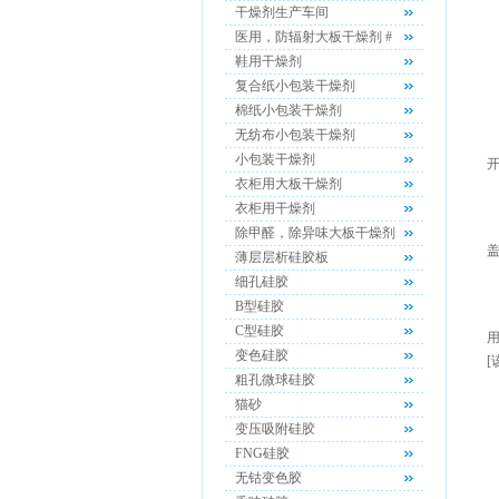
干燥剂生产车间
医用，防辐射大板干燥剂 #
鞋用干燥剂
复合纸小包装干燥剂
棉纸小包装干燥剂
无纺布小包装干燥剂
小包装干燥剂
衣柜用大板干燥剂
衣柜用干燥剂
除甲醛，除异味大板干燥剂
薄层层析硅胶板
细孔硅胶
B型硅胶
C型硅胶
变色硅胶
[
粗孔微球硅胶
猫砂
变压吸附硅胶
FNG硅胶
无钴变色胶