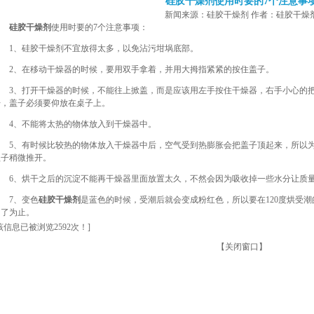
硅胶干燥剂使用时要的7个注意事
新闻来源：硅胶干燥剂 作者：硅胶干燥
硅胶干燥剂
使用时要的7个注意事项：
1、硅胶干燥剂不宜放得太多，以免沾污坩埚底部。
2、在移动干燥器的时候，要用双手拿着，并用大拇指紧紧的按住盖子。
3、打开干燥器的时候，不能往上掀盖，而是应该用左手按住干燥器，右手小心的把
开，盖子必须要仰放在桌子上。
4、不能将太热的物体放入到干燥器中。
5、有时候比较热的物体放入干燥器中后，空气受到热膨胀会把盖子顶起来，所以为
盖子稍微推开。
6、烘干之后的沉淀不能再干燥器里面放置太久，不然会因为吸收掉一些水分让质
7、变色
硅胶干燥剂
是蓝色的时候，受潮后就会变成粉红色，所以要在120度烘受
用了为止。
该信息已被浏览2592次！]
【
关闭窗口
】