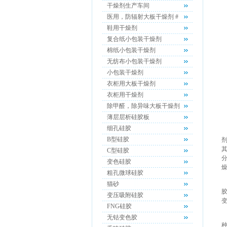
干燥剂生产车间
医用，防辐射大板干燥剂 #
鞋用干燥剂
复合纸小包装干燥剂
棉纸小包装干燥剂
无纺布小包装干燥剂
小包装干燥剂
衣柜用大板干燥剂
衣柜用干燥剂
除甲醛，除异味大板干燥剂
薄层层析硅胶板
细孔硅胶
B型硅胶
C型硅胶
变色硅胶
粗孔微球硅胶
猫砂
变压吸附硅胶
FNG硅胶
无钴变色胶