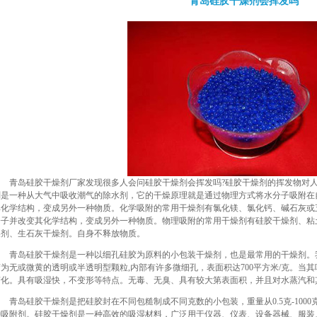
青岛硅胶干燥剂会挥发吗
青岛硅胶干燥剂厂家发现很多人会问硅胶干燥剂会挥发吗?硅胶干燥剂的挥发物对人
剂是一种从大气中吸收潮气的除水剂，它的干燥原理就是通过物理方式将水分子吸附在
其化学结构，变成另外一种物质。化学吸附的常用干燥剂有氯化镁、氯化钙、碱石灰或
分子并改变其化学结构，变成另外一种物质。物理吸附的常用干燥剂有硅胶干燥剂、粘
燥剂、生石灰干燥剂。自身不释放物质。
青岛硅胶干燥剂是一种以细孔硅胶为原料的小包装干燥剂，也是最常用的干燥剂。
胶为无或微黄的透明或半透明型颗粒,内部有许多微细孔，表面积达700平方米/克。当
变化。具有吸湿快，不变形等特点。无毒、无臭、具有较大第表面积，并且对水蒸汽和
青岛硅胶干燥剂是把硅胶封在不同包糙制成不同克数的小包装，重量从0.5克-100
种吸附剂。硅胶干燥剂是一种高效的吸湿材料，广泛用于仪器、仪表、设备器械、服装