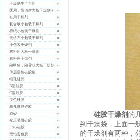
干燥剂生产车间
医用，防辐射大板干燥剂 #
鞋用干燥剂
复合纸小包装干燥剂
棉纸小包装干燥剂
无纺布小包装干燥剂
小包装干燥剂
衣柜用大板干燥剂
衣柜用干燥剂
除甲醛，除异味大板干燥剂
薄层层析硅胶板
细孔硅胶
B型硅胶
C型硅胶
变色硅胶
粗孔微球硅胶
硅胶干燥剂
的
猫砂
变压吸附硅胶
到干燥袋，上面一般
FNG硅胶
的干燥剂有两种，
无钴变色胶