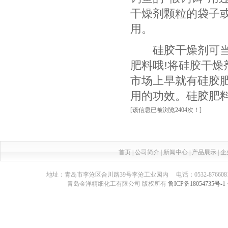
干燥剂颗粒的袋子
用。
硅胶干燥剂可当作
肥料哦!将硅胶干
市场上早就有硅胶
用的功效。硅胶肥
[该信息已被浏览2404次！]
首页
|
公司简介
|
新闻中心
|
产品展示
|
企
地址：青岛市李沧区合川路39号李沧工业园内 电话：0532-87660817 传真：05
青岛金洋精细化工有限公司 版权所有
鲁ICP备18054735号-1