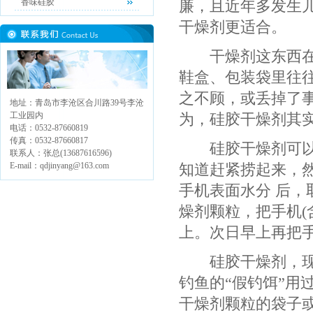
香味硅胶
廉，且近年多发生
干燥剂更适合。
干燥剂这东西在我
鞋盒、包装袋里往
之不顾，或丢掉了
地址：青岛市李沧区合川路39号李沧
工业园内
为，硅胶干燥剂其
电话：0532-87660819
传真：0532-87660817
硅胶干燥剂可以“
联系人：张总(13687616596)
E-mail：qdjinyang@163.com
知道赶紧捞起来，
手机表面水分 后
燥剂颗粒，把手机(
上。次日早上再把
硅胶干燥剂，现在
钓鱼的“假钓饵”用
干燥剂颗粒的袋子