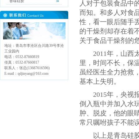
香味硅胶
人对于包装食品中的
而知。和多人对食
性，看一眼后随手
的干燥剂却存在着
关于食品干燥剂的
地址：青岛市李沧区合川路39号李沧
工业园内
2011年，山西太
电话：0532-87660819
里，时间不长，保
传真：0532-87660817
联系人：张总(13687616596)
虽经医生全力抢救，
E-mail：qdjinyang@163.com
基本上失明。
2015年，央视
倒入瓶中并加入水
肿、脱皮，他的眼
常只嘱咐孩子不能
以上是青岛硅胶干