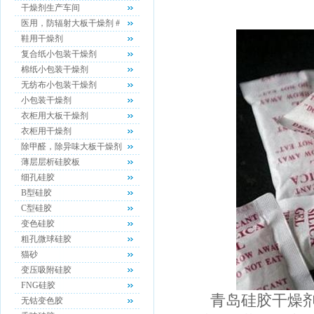
干燥剂生产车间
医用，防辐射大板干燥剂 #
鞋用干燥剂
复合纸小包装干燥剂
棉纸小包装干燥剂
无纺布小包装干燥剂
小包装干燥剂
衣柜用大板干燥剂
衣柜用干燥剂
除甲醛，除异味大板干燥剂
薄层层析硅胶板
细孔硅胶
B型硅胶
C型硅胶
变色硅胶
粗孔微球硅胶
猫砂
变压吸附硅胶
FNG硅胶
青岛硅胶干燥剂厂
无钴变色胶