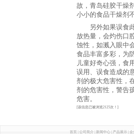
故，青岛硅胶干燥
小小的食品干燥剂
另外如果误食此种
放热量，会灼伤口
蚀性，如溅入眼中
食品丰富多彩，为
儿童好奇心强，食
误用、误食造成的
剂的极大危害性，
剂的危害性，警告
危害。
[该信息已被浏览2125次！]
首页
|
公司简介
|
新闻中心
|
产品展示
|
企