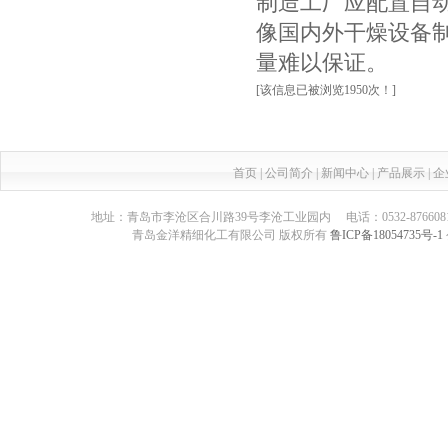
制造工厂应配置自
像国内外干燥设备
量难以保证。
[该信息已被浏览1950次！]
首页
|
公司简介
|
新闻中心
|
产品展示
|
企
地址：青岛市李沧区合川路39号李沧工业园内 电话：0532-87660817 传真：05
青岛金洋精细化工有限公司 版权所有
鲁ICP备18054735号-1