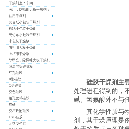
干燥剂生产车间
医用，防辐射大板干燥剂 #
鞋用干燥剂
复合纸小包装干燥剂
棉纸小包装干燥剂
无纺布小包装干燥剂
小包装干燥剂
衣柜用大板干燥剂
衣柜用干燥剂
除甲醛，除异味大板干燥剂
薄层层析硅胶板
细孔硅胶
B型硅胶
硅胶干燥剂
主
C型硅胶
处理进程得到的，
变色硅胶
碱、氢氟酸外不与
粗孔微球硅胶
猫砂
其化学性质与物理
变压吸附硅胶
FNG硅胶
剂，其干燥原理是
无钴变色胶
外表的质点与各种