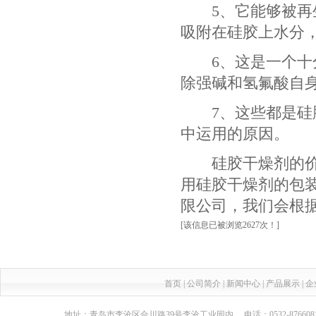
5、它能够被再生
吸附在硅胶上水分
6、这是一个十分
除强碱和氢氟酸自
7、这些都是硅胶
中运用的原因。
硅胶干燥剂的价格
用硅胶干燥剂的包
限公司，我们会根
[该信息已被浏览2627次！]
首页
|
公司简介
|
新闻中心
|
产品展示
|
企
地址：青岛市李沧区合川路39号李沧工业园内 电话：0532-87660817 传真：05