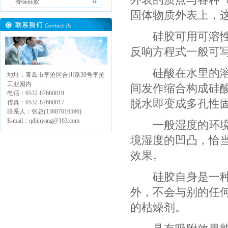
香味硅胶
固体物质外表上，
硅胶可用可溶性硅
反响方程式一般可
硅酸在水里的溶解
地址：青岛市李沧区合川路39号李沧
工业园内
间发作缩合构成硅
电话：0532-87660819
脱水即变成多孔性
传真：0532-87660817
联系人：张总(13687616596)
E-mail：qdjinyang@163.com
一般湿度的环境下
境湿度的凹凸，恰
效果。
硅胶自身是一种中
外，不会与别的任
的枯燥剂。