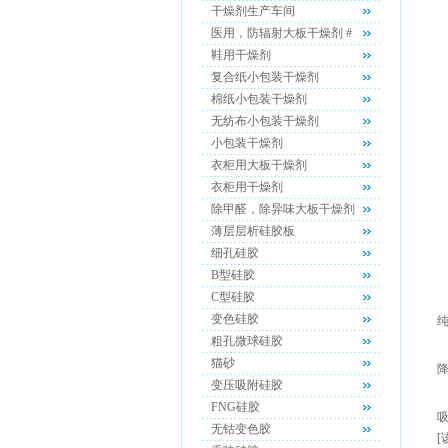
干燥剂生产车间
医用，防辐射大板干燥剂 #
鞋用干燥剂
复合纸小包装干燥剂
棉纸小包装干燥剂
无纺布小包装干燥剂
小包装干燥剂
衣柜用大板干燥剂
衣柜用干燥剂
除甲醛，除异味大板干燥剂
薄层层析硅胶板
细孔硅胶
B型硅胶
C型硅胶
变色硅胶
粗孔微球硅胶
就
猫砂
降
变压吸附硅胶
FNG硅胶
无钴变色胶
[