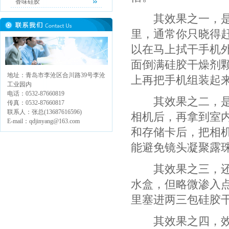
香味硅胶
其效果之一，是可
里，通常你只晓得
以在马上拭干手机
面倒满硅胶干燥剂
地址：青岛市李沧区合川路39号李沧
上再把手机组装起
工业园内
电话：0532-87660819
其效果之二，是能
传真：0532-87660817
联系人：张总(13687616596)
相机后，再拿到室
E-mail：qdjinyang@163.com
和存储卡后，把相
能避免镜头凝聚露
其效果之三，还可
水盒，但略微渗入点
里塞进两三包硅胶
其效果之四，效果