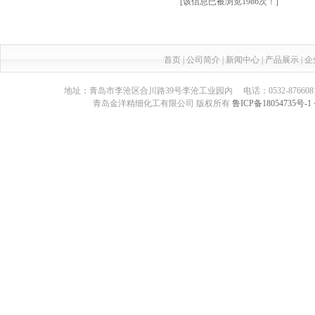
[该信息已被浏览1986次！]
首页
|
公司简介
|
新闻中心
|
产品展示
|
企
地址：青岛市李沧区合川路39号李沧工业园内 电话：0532-87660817 传真：05
青岛金洋精细化工有限公司 版权所有
鲁ICP备18054735号-1