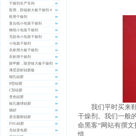
干燥剂生产车间
医用，防辐射大板干燥剂 #
鞋用干燥剂
复合纸小包装干燥剂
棉纸小包装干燥剂
无纺布小包装干燥剂
小包装干燥剂
衣柜用大板干燥剂
衣柜用干燥剂
除甲醛，除异味大板干燥剂
薄层层析硅胶板
细孔硅胶
B型硅胶
C型硅胶
变色硅胶
粗孔微球硅胶
我们平时买来鞋子
猫砂
干燥剂。我们一般
变压吸附硅胶
FNG硅胶
命黑客”网站有撰文
无钴变色胶
惜。