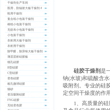
干燥剂生产车间
医用，防辐射大板干燥剂 #
鞋用干燥剂
复合纸小包装干燥剂
棉纸小包装干燥剂
无纺布小包装干燥剂
小包装干燥剂
衣柜用大板干燥剂
衣柜用干燥剂
除甲醛，除异味大板干燥剂
薄层层析硅胶板
细孔硅胶
B型硅胶
硅胶干燥剂
是
C型硅胶
钠(水玻)和硫酸含
变色硅胶
粗孔微球硅胶
吸附剂。专业的硅
猫砂
定空间干燥度的作
变压吸附硅胶
FNG硅胶
1、高质量的硅胶
无钴变色胶