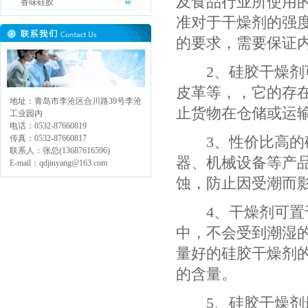
及食品行业所使用
香味硅胶
准对于干燥剂的强
的要求，需要保证
2、硅胶干燥剂可
皮革等，，它的存
地址：青岛市李沧区合川路39号李沧
止货物在仓储或运
工业园内
电话：0532-87660819
传真：0532-87660817
3、性价比高的硅
联系人：张总(13687616596)
器、机械设备等产
E-mail：qdjinyang@163.com
蚀，防止因受潮而
4、干燥剂可置于
中，不会受到潮湿
量好的硅胶干燥剂
的含量。
5、硅胶干燥剂最适合