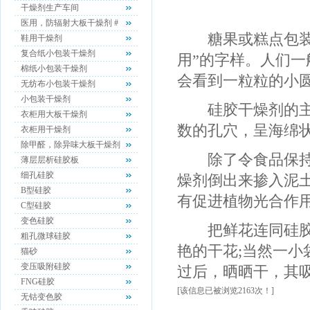
干燥剂生产车间
医用，防辐射大板干燥剂 #
糖果或糕点包装里
鞋用干燥剂
复合纸小包装干燥剂
用”的字样。人们一
棉纸小包装干燥剂
会看到一粒粒的小
无纺布小包装干燥剂
小包装干燥剂
硅胶干燥剂的主要
衣柜用大板干燥剂
数的孔穴，呈海绵
衣柜用干燥剂
除甲醛，除异味大板干燥剂
除了令食品保持干
薄层层析硅胶板
细孔硅胶
燥剂倒出来掺入泥
B型硅胶
有促进植物光合作
C型硅胶
变色硅胶
把鲜花连同硅胶干
粗孔微球硅胶
艳的干花;当然一
猫砂
变压吸附硅胶
过后，晒晒干，其
FNG硅胶
[该信息已被浏览2163次！]
无钴变色胶