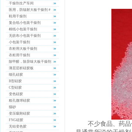
干燥剂生产车间
医用，防辐射大板干燥剂 #
鞋用干燥剂
复合纸小包装干燥剂
棉纸小包装干燥剂
无纺布小包装干燥剂
小包装干燥剂
衣柜用大板干燥剂
衣柜用干燥剂
除甲醛，除异味大板干燥剂
薄层层析硅胶板
细孔硅胶
B型硅胶
C型硅胶
变色硅胶
粗孔微球硅胶
猫砂
变压吸附硅胶
FNG硅胶
不少食品、药品包
无钴变色胶