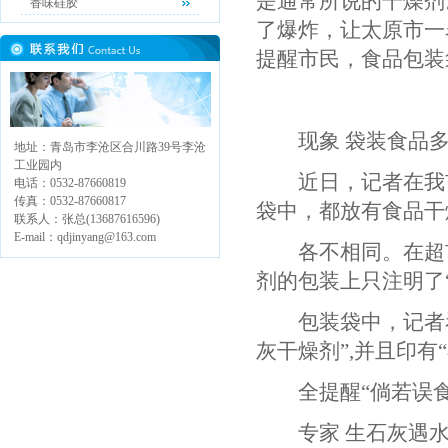
是通常所说的干燥剂
香味硅胶
了爆炸，让太原市一
提醒市民，食品包装
现象 袋装食品多
地址：青岛市李沧区合川路39号李沧
工业园内
近日，记者在我市
电话：0532-87660819
传真：0532-87660817
袋中，都放有食品干
联系人：张总(13687616596)
E-mail：qdjinyang@163.com
各不相同。在超市
剂的包装上只注明了
包装袋中，记者看
灰干燥剂”,并且印
全提醒“倘若误食
专家 生石灰遇水可