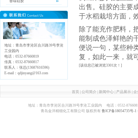
香味硅胶
出售。硅胶的主要
于水稻栽培方面，
除了能充作肥料，
能制成色泽鲜艳的
地址：青岛市李沧区合川路39号李沧
便说一句，某些种
工业园内
复，如此一来，就
电话：0532-87660819
传真：0532-87660817
[该信息已被浏览3301次！]
联系人：张总(13687616596)
E-mail：qdjinyang@163.com
首页
|
公司简介
|
新闻中心
|
产品展示
|
企
地址：青岛市李沧区合川路39号李沧工业园内 电话：0532-87660817 传真：05
青岛金洋精细化工有限公司 版权所有
鲁ICP备18054735号-1