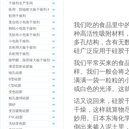
干燥剂生产车间
医用，防辐射大板干燥剂 #
鞋用干燥剂
复合纸小包装干燥剂
我们吃的食品里中
棉纸小包装干燥剂
种高活性吸附材料
无纺布小包装干燥剂
多孔结构，含有无
小包装干燥剂
衣柜用大板干燥剂
硅广泛应用于硅胶
衣柜用干燥剂
除甲醛，除异味大板干燥剂
我们平常买来的食品
薄层层析硅胶板
样。我们一般会将
细孔硅胶
满满一袋一粒粒的
B型硅胶
C型硅胶
或白色的光泽。这
变色硅胶
粗孔微球硅胶
话又说回来，硅胶
猫砂
干燥，这样就算物
变压吸附硅胶
妙用。日本东海化
FNG硅胶
无钴变色胶
倒出来掺入泥土里