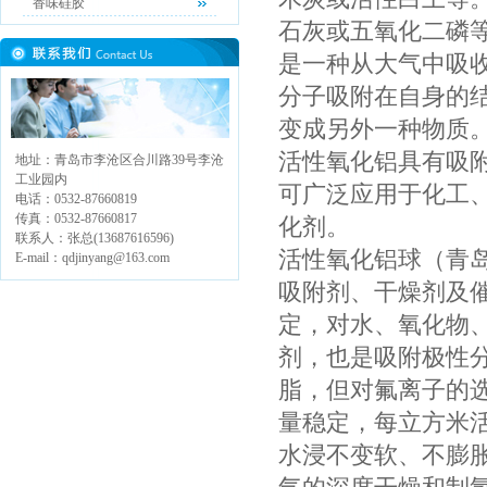
香味硅胶
石灰或五氧化二磷
是一种从大气中吸
分子吸附在自身的
变成另外一种物质
活性氧化铝具有吸
地址：青岛市李沧区合川路39号李沧
工业园内
可广泛应用于化工
电话：0532-87660819
传真：0532-87660817
化剂。
联系人：张总(13687616596)
活性氧化铝球（青
E-mail：qdjinyang@163.com
吸附剂、干燥剂及
定，对水、氧化物
剂，也是吸附极性
脂，但对氟离子的
量稳定，每立方米活
水浸不变软、不膨