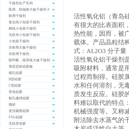
干燥剂生产车间
医用，防辐射大板干燥剂 #
活性氧化铝（青岛
鞋用干燥剂
复合纸小包装干燥剂
有很大的比表面积
棉纸小包装干燥剂
热性能，因而，被
无纺布小包装干燥剂
载体。产品晶粒结
小包装干燥剂
衣柜用大板干燥剂
式：AL2O3 分子量
衣柜用干燥剂
活性氧化铝干燥剂
除甲醛，除异味大板干燥剂
薄层层析硅胶板
吸附材料，通常是
细孔硅胶
过程而制得。硅胶属
B型硅胶
水和任何溶剂，无
C型硅胶
变色硅胶
质发生反应。硅胶
粗孔微球硅胶
料难以取代的特点
猫砂
机械强度等。又称
变压吸附硅胶
FNG硅胶
附法除去水蒸气的
无钴变色胶
木炭或活性白土等