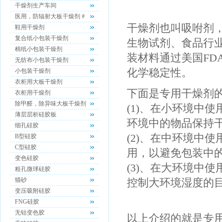
干燥剂生产车间
医用，防辐射大板干燥剂 #
干燥剂也叫吸咐剂
鞋用干燥剂
复合纸小包装干燥剂
生物试剂、食品行
棉纸小包装干燥剂
装材料通过美国FD
无纺布小包装干燥剂
化学稳定性。
小包装干燥剂
衣柜用大板干燥剂
下面是专用干燥剂
衣柜用干燥剂
除甲醛，除异味大板干燥剂
(1)、在小环境中
薄层层析硅胶板
环境中的物品保持
细孔硅胶
(2)、在中环境中
B型硅胶
C型硅胶
用，以避免包装中
变色硅胶
(3)、在大环境中
粗孔微球硅胶
猫砂
控制大环境湿度的
变压吸附硅胶
FNG硅胶
无钴变色胶
以上介绍的就是专