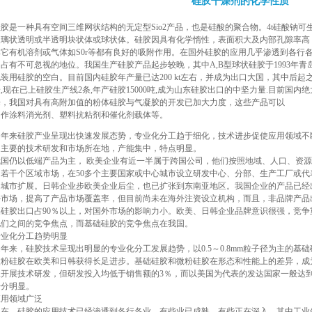
硅胶干燥剂的化学性质
胶是一种具有空间三维网状结构的无定型Sio2产品，也是硅酸的聚合物。4t硅酸钠可生产出It
玻璃状透明或半透明块状体或球状体。硅胶因具有化学惰性，表面积大及内部孔隙率高
其它有机溶剂或气体如S0r等都有良好的吸附作用。在国外硅胶的应用几乎渗透到各行
中占有不可忽视的地位。我国生产硅胶产品起步较晚，其中A,B型球状硅胶于1993年
装用硅胶的空白。目前国内硅胶年产量已达200 kt左右，并成为出口大国，其中后起
,现在已上硅胶生产线2条,年产硅胶15000吨,成为山东硅胶出口的中坚力量.目前国
来，我国对具有高附加值的粉体硅胶与气凝胶的开发已加大力度，这些产品可以
用作涂料消光剂、塑料抗粘剂和催化剂载体等。
近年来硅胶产业呈现出快速发展态势，专业化分工趋于细化，技术进步促使应用领域不
是主要的技术研发和市场所在地，产能集中，特点明显。
我国仍以低端产品为主， 欧美企业有近一半属于跨国公司，他们按照地域、人口、资
为若干个区域市场，在50多个主要国家或中心城市设立研发中心、分部、生产工厂或
和城市扩展。日韩企业步欧美企业后尘，也已扩张到东南亚地区。我国企业的产品已经
外市场，提高了产品市场覆盖率，但目前尚未在海外注资设立机构，而且，非品牌产品
础硅胶出口占90％以上，对国外市场的影响力小。欧美、日韩企业品牌意识很强，竞
他们之间的竞争焦点，而基础硅胶的竞争焦点在我国。
专业化分工趋势明显
年来，硅胶技术呈现出明显的专业化分工发展趋势，以0.5～0.8mm粒子径为主的基础
微粉硅胶在欧美和日韩获得长足进步。基础硅胶和微粉硅胶在形态和性能上的差异，成
极开展技术研发，但研发投入均低于销售额的3％，而以美国为代表的发达国家一般达
十分明显。
应用领域广泛
现在，硅胶的应用技术已经渗透到各行各业，有些业已成熟，有些正在深入，其中工业