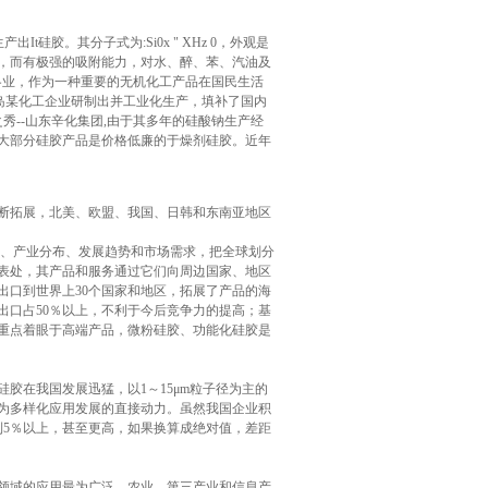
硅胶。其分子式为:Si0x " XHz 0，外观是
，而有极强的吸附能力，对水、醉、苯、汽油及
各业，作为一种重要的无机化工产品在国民生活
青岛某化工企业研制出并工业化生产，填补了国内
之秀--山东辛化集团,由于其多年的硅酸钠生产经
内绝大部分硅胶产品是价格低廉的于燥剂硅胶。近年
断拓展，北美、欧盟、我国、日韩和东南亚地区
源、产业分布、发展趋势和市场需求，把全球划分
代表处，其产品和服务通过它们向周边国家、地区
出口到世界上30个国家和地区，拓展了产品的海
出口占50％以上，不利于今后竞争力的提高；基
争重点着眼于高端产品，微粉硅胶、功能化硅胶是
硅胶在我国发展迅猛，以1～15μm粒子径为主的
为多样化应用发展的直接动力。虽然我国企业积
到5％以上，甚至更高，如果换算成绝对值，差距
领域的应用最为广泛，农业、第三产业和信息产