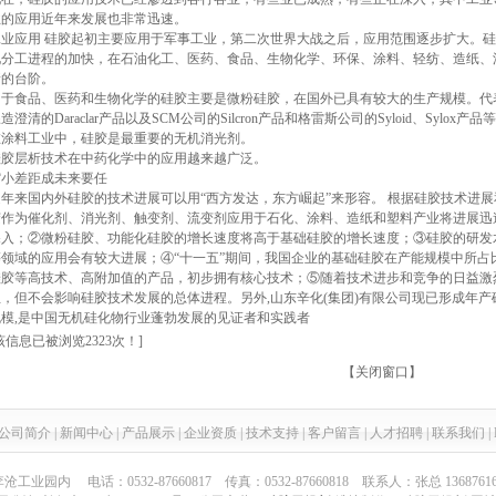
业的应用近年来发展也非常迅速。
工业应用 硅胶起初主要应用于军事工业，第二次世界大战之后，应用范围逐步扩大。
化分工进程的加快，在石油化工、医药、食品、生物化学、环保、涂料、轻纺、造纸、
新的台阶。
用于食品、医药和生物化学的硅胶主要是微粉硅胶，在国外已具有较大的生产规模。代表性
造澄清的Daraclar产品以及SCM公司的Silcron产品和格雷斯公司的Syloid、Sylox产品
在涂料工业中，硅胶是最重要的无机消光剂。
硅胶层析技术在中药化学中的应用越来越广泛。
缩小差距成未来要任
近年来国内外硅胶的技术进展可以用“西方发达，东方崛起”来形容。 根据硅胶技术进
胶作为催化剂、消光剂、触变剂、流变剂应用于石化、涂料、造纸和塑料产业将进展迅
深入；②微粉硅胶、功能化硅胶的增长速度将高于基础硅胶的增长速度；③硅胶的研发
等领域的应用会有较大进展；④“十一五”期间，我国企业的基础硅胶在产能规模中所占
硅胶等高技术、高附加值的产品，初步拥有核心技术；⑤随着技术进步和竞争的日益激
，但不会影响硅胶技术发展的总体进程。另外,山东辛化(集团)有限公司现已形成年产硅胶15,00
规模,是中国无机硅化物行业蓬勃发展的见证者和实践者
该信息已被浏览2323次！]
【
关闭窗口
】
公司简介
|
新闻中心
|
产品展示
|
企业资质
|
技术支持
|
客户留言
|
人才招聘
|
联系我们
|
 电话：0532-87660817 传真：0532-87660818 联系人：张总 13687616596 E_