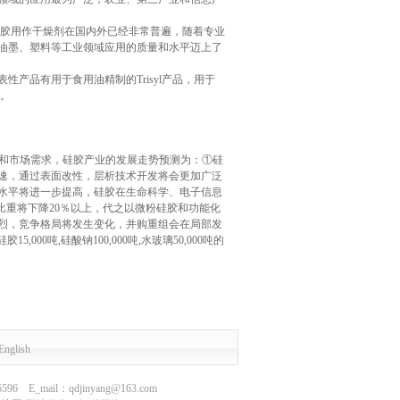
硅胶用作干燥剂在国内外已经非常普遍，随着专业
油墨、塑料等工业领域应用的质量和水平迈上了
产品有用于食用油精制的Trisyl产品，用于
等。
展和市场需求，硅胶产业的发展走势预测为：①硅
速，通过表面改性，层析技术开发将会更加广泛
水平将进一步提高，硅胶在生命科学、电子信息
比重将下降20％以上，代之以微粉硅胶和功能化
烈，竞争格局将发生变化，并购重组会在局部发
0吨,硅酸钠100,000吨,水玻璃50,000吨的
English
mail：qdjinyang@163.com