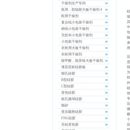
干燥剂生产车间
医用，防辐射大板干燥剂 #
硅
鞋用干燥剂
复合纸小包装干燥剂
棉纸小包装干燥剂
包
无纺布小包装干燥剂
验
小包装干燥剂
衣柜用大板干燥剂
衣柜用干燥剂
除甲醛，除异味大板干燥剂
薄层层析硅胶板
细孔硅胶
B型硅胶
C型硅胶
变色硅胶
粗孔微球硅胶
近
猫砂
变压吸附硅胶
FNG硅胶
无钴变色胶