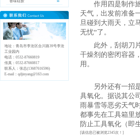
香味硅胶
作用四是制作旅途
天气，出发前准备
旦碰到大雨天，立
无忧”了。
此外，刮胡刀片接
地址：青岛市李沧区合川路39号李沧
工业园内
干燥剂的密闭容器
电话：0532-87660819
用。
传真：0532-87660817
联系人：张总(13687616596)
E-mail：qdjinyang@163.com
另外还有一招是某
具氧化。据说其公
雨暴雪等恶劣天气
都事先在工具箱里
防止工具氧化（即
[该信息已被浏览2345次！]