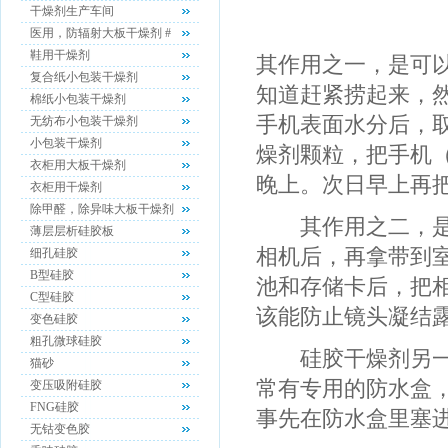
干燥剂生产车间
医用，防辐射大板干燥剂 #
鞋用干燥剂
其作用之一，是可以
复合纸小包装干燥剂
知道赶紧捞起来，
棉纸小包装干燥剂
手机表面水分后，
无纺布小包装干燥剂
小包装干燥剂
燥剂颗粒，把手机
衣柜用大板干燥剂
晚上。次日早上再
衣柜用干燥剂
除甲醛，除异味大板干燥剂
其作用之二，是能
薄层层析硅胶板
相机后，再拿带到
细孔硅胶
B型硅胶
池和存储卡后，把
C型硅胶
该能防止镜头凝结
变色硅胶
粗孔微球硅胶
硅胶干燥剂另一个
猫砂
常有专用的防水盒，
变压吸附硅胶
FNG硅胶
事先在防水盒里塞
无钴变色胶