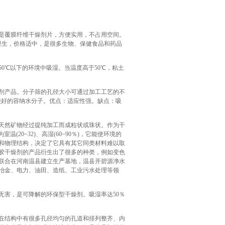
是覆膜纤维干燥剂片，方便实用，不占用空间。
卫生，价格适中，是很多生物、保健食品和药品
0℃以下的环境中吸湿。当温度高于50℃，粘土
剂产品。分子筛的孔径大小可通过加工工艺的不
很好的容纳水分子。优点：适应性强。缺点：吸
天然矿物经过提纯加工而成粒状或珠状。作为干
20~32)、高湿(60~90％)，它能使环境的
分和物理结构，决定了它具有其它同类材料难以取
胶干燥剂的产品衍生出了很多的种类，例如变色
学联合在河南温县建立生产基地，温县开碧源净水
冶金、电力、油田、造纸、工业污水处理等领
无害，是可降解的环保型干燥剂。吸湿率达50％
在结构中有很多孔径均匀的孔道和排列整齐、内