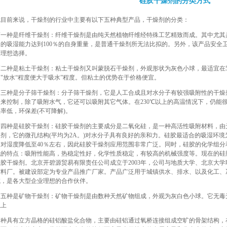
硅胶干燥剂的分类方式
就目前来说，干燥剂的行业中主要有以下五种典型产品，干燥剂的分类：
第一种是纤维干燥剂：纤维干燥剂是由纯天然植物纤维经特殊工艺精致而成。其中尤其
它的吸湿能力达到100％的自身重量，是普通干燥剂所无法比拟的。另外，该产品安全
的理想选择。
第二种是粘土干燥剂：粘土干燥剂又叫蒙脱石干燥剂，外观形状为灰色小球，最适宜在5
的"放水“程度便大于吸水”程度。但粘土的优势在于价格便宜。
第三种是分子筛干燥剂：分子筛干燥剂，它是人工合成且对水分子有较强吸附性的干燥
同来控制，除了吸附水气，它还可以吸附其它气体。在230℃以上的高温情况下，仍能
率低，环保差(不可降解)。
第四种是硅胶干燥剂：硅胶干燥剂的主要成分是二氧化硅，是一种高活性吸附材料，由
剂，它的微孔结构(平均为2A。)对水分子具有良好的亲和力。硅胶最适合的吸湿环境为室温(
相对湿度降低至40％左右，因此硅胶干燥剂应用范围非常广泛。同时，硅胶的化学组
代的特点：吸附性能高，热稳定性好，化学性质稳定，有较高的机械强度等。现在的硅
硅胶干燥剂。北京开碧源贸易有限责任公司成立于2003年，公司与地质大学、北京大
材料厂。被建设部定为专业产品推广厂家。产品广泛用于城镇供水、排水、以及化工、
域，是各大型企业理想的合作伙伴。
第五种是矿物干燥剂：矿物干燥剂是由数种天然矿物组成，外观为灰白色小球。它无毒
以上
一种具有立方晶格的硅铝酸盐化合物，主要由硅铝通过氧桥连接组成空旷的骨架结构，