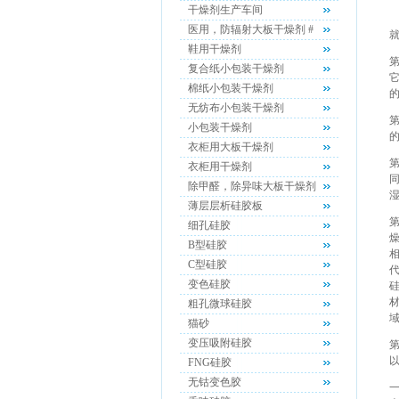
干燥剂生产车间
医用，防辐射大板干燥剂 #
鞋用干燥剂
复合纸小包装干燥剂
棉纸小包装干燥剂
无纺布小包装干燥剂
小包装干燥剂
衣柜用大板干燥剂
衣柜用干燥剂
除甲醛，除异味大板干燥剂
湿
薄层层析硅胶板
细孔硅胶
燥
B型硅胶
C型硅胶
变色硅胶
粗孔微球硅胶
猫砂
变压吸附硅胶
FNG硅胶
无钴变色胶