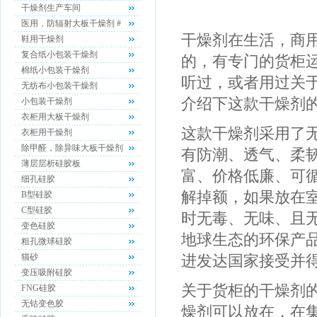
干燥剂生产车间
医用，防辐射大板干燥剂 #
干燥剂在生活，商
鞋用干燥剂
复合纸小包装干燥剂
的，有专门的货柜
棉纸小包装干燥剂
听过，或者用过关
无纺布小包装干燥剂
介绍下这款干燥剂
小包装干燥剂
衣柜用大板干燥剂
这款干燥剂采用了
衣柜用干燥剂
除甲醛，除异味大板干燥剂
有防潮、透气、柔
薄层层析硅胶板
富、价格低廉、可
细孔硅胶
解掉额，如果放在
B型硅胶
C型硅胶
时无毒、无味、且
变色硅胶
地球生态的环保产
粗孔微球硅胶
猫砂
进发达国家接受并
变压吸附硅胶
关于货柜的干燥剂
FNG硅胶
无钴变色胶
燥剂可以放在，在