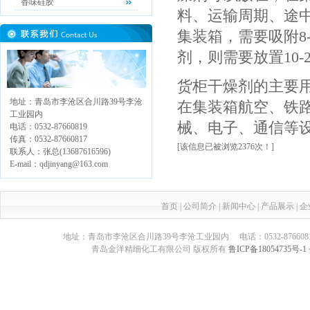
香味硅胶
料、运输周期、途中
集装箱，需要吸附8
剂，则需要放置10
货柜干燥剂的主要
地址：青岛市李沧区合川路39号李沧
在集装箱航空、铁
工业园内
械、电子、通信等
电话：0532-87660819
传真：0532-87660817
[该信息已被浏览2376次！]
联系人：张总(13687616596)
E-mail：qdjinyang@163.com
首页
|
公司简介
|
新闻中心
|
产品展示
|
企
地址：青岛市李沧区合川路39号李沧工业园内 电话：0532-87660817 传真：05
青岛金洋精细化工有限公司 版权所有
鲁ICP备18054735号-1