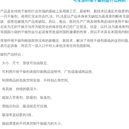
可变形纤维干燥剂是什么样的
本产品是在传统干燥剂行业市场的基础上采用新工艺、新材料、新技术以满足市场需求
新一代干燥剂。使用它完全符合PL法。PL法是以产品本身有无缺陷为基准来判断有无
事故、损害也被视为产品有缺陷。所以，食品、医药生产厂商及销售商必须对使用干燥
生石灰为主的干燥方法作为较安全的保存技术已经广泛普及。但是，以PL法为基准来
美等国因小袋的干燥剂会引起误食而造成对国民健康的伤害，所以不许其在本国境内制
可变形纤维干燥剂根据前所没有的新概念、新技术，解决了传统干燥剂面临的这些问题
不易引起误食，而且万一误入口中对人体也没有任何负面影响。
干燥剂产品特点：
1）大小、尺寸、形状可自由取定。
2）可利用片状干燥剂表面印刷商品说明书、广告或做成商品垫。
3）利用商品的包装空间安放，不特别占用空间。
4）有高效、持续的吸湿力。
5）能加入芳香剂、防霉剂、除臭剂。
6）用指示剂后，吸湿状态可目测。
）吸湿率是硅胶的3倍。
8）能由厚度的不同来控制干燥能力的大小。