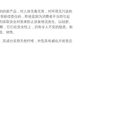
的的新产品，对人体无毒无害，对环境无污染的
损害赔偿责任的，即使是因为消费者不当而引起
剂采取安全对策来防止误食情况发生。以硅胶、
判断，它们在安全性上，仍有令人不安的隐患。欧
造、销售。
。其成分采用天然纤维，外型具有威化片状形态