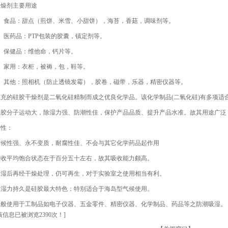
干燥剂主要用途
1、食品：甜点（煎饼、米雪、小甜饼），海苔，香菇，调味剂等。
、医药品：PTP包装的胶囊，镇定剂等。
3、保健品：维他命，钙片等。
4、家用：衣柜，被褥，包，鞋等。
5、其他：照相机（防止透镜发霉），胶卷，磁带，乐器，精密仪器等。
正充的硅胶干燥剂是二氧化硅精制而成之优良化学品。该化学制品(二氧化硅)有多项适
硅胶分子运动大，除湿力强、防潮性佳，保护产品品质、提升产品水准。故其用途广泛
特性：
耐候性强、永不变质，耐腐性佳、不会与其它化学药品起作用
吸收平均饱合状态在于百分五十左右，故其吸收能力颇高。
吸湿后再经干燥处理，仍可再生，对于实验室之使用相当有利。
吸湿力持久是硅胶最大特色；特别适合于海岛型气候使用。
一般使用于工制品如电子仪器、五金零件、精密仪器、化学制品、药品等之防潮吸湿。
该信息已被浏览2390次！]