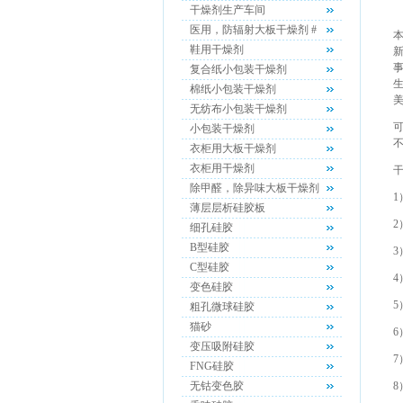
干燥剂生产车间
医用，防辐射大板干燥剂 #
鞋用干燥剂
复合纸小包装干燥剂
棉纸小包装干燥剂
无纺布小包装干燥剂
小包装干燥剂
衣柜用大板干燥剂
衣柜用干燥剂
除甲醛，除异味大板干燥剂
薄层层析硅胶板
细孔硅胶
B型硅胶
C型硅胶
变色硅胶
粗孔微球硅胶
猫砂
变压吸附硅胶
7
FNG硅胶
无钴变色胶