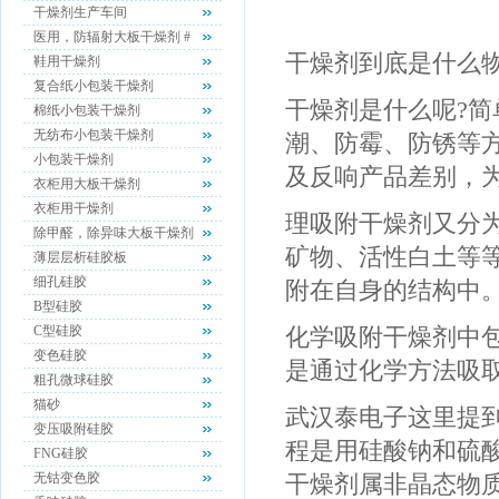
干燥剂生产车间
医用，防辐射大板干燥剂 #
干燥剂到底是什么
鞋用干燥剂
复合纸小包装干燥剂
干燥剂是什么呢?
棉纸小包装干燥剂
无纺布小包装干燥剂
潮、防霉、防锈等
小包装干燥剂
及反响产品差别，
衣柜用大板干燥剂
衣柜用干燥剂
理吸附干燥剂又分
除甲醛，除异味大板干燥剂
矿物、活性白土等
薄层层析硅胶板
细孔硅胶
附在自身的结构中
B型硅胶
C型硅胶
化学吸附干燥剂中
变色硅胶
是通过化学方法吸
粗孔微球硅胶
猫砂
武汉泰电子这里提
变压吸附硅胶
程是用硅酸钠和硫
FNG硅胶
无钴变色胶
干燥剂属非晶态物质