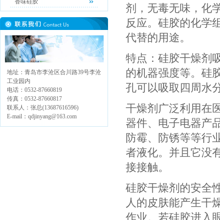
香味硅胶
剂，无毒无味，化
反应。硅胶的化学
代替的用途。
特点：硅胶干燥剂
的机器强度等。硅
地址：青岛市李沧区合川路39号李沧
工业园内
孔可以吸取四周水
电话：0532-87660819
传真：0532-87660817
干燥剂广泛利用在
联系人：张总(13687616596)
E-mail：qdjinyang@163.com
器件、电子电器产
防霉、防锈等等行
者液化。并且它没
接接触。
硅胶干燥剂的安全
人的皮肤能产生干
作业。若硅胶进入