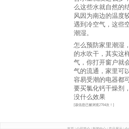
么这些水就自然的
风因为南边的温度
遇到冷空气，这些
潮湿。
怎么预防家里潮湿
的水吹干，其实这
气，你打开窗户就
气的流通，家里可
容易受潮的电器都
要买氯化钙干燥剂
没什么效果
[该信息已被浏览2704次！]
首页
|
公司简介
|
新闻中心
|
产品展示
|
企