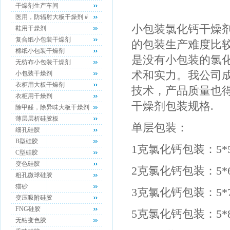
干燥剂生产车间
医用，防辐射大板干燥剂 #
小包装氯化钙干燥剂
鞋用干燥剂
复合纸小包装干燥剂
的包装生产难度比
棉纸小包装干燥剂
是没有小包装的氯
无纺布小包装干燥剂
术和实力。我公司成
小包装干燥剂
衣柜用大板干燥剂
技术，产品质量也
衣柜用干燥剂
干燥剂包装规格.
除甲醛，除异味大板干燥剂
薄层层析硅胶板
单层包装：
细孔硅胶
B型硅胶
1克氯化钙包装：5*5
C型硅胶
变色硅胶
2克氯化钙包装：5*6
粗孔微球硅胶
猫砂
3克氯化钙包装：5*
变压吸附硅胶
FNG硅胶
5克氯化钙包装：5*8
无钴变色胶