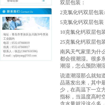
香味硅胶
双层包装：
2克氯化钙双层包装:5
5克氯化钙双层包装：5
10克氯化钙双层包装:
地址：青岛市李沧区合川路39号李沧
工业园内
25克氯化钙双层包装:
电话：0532-87660819
传真：0532-87660817
南风天气家里为什
联系人：张总(13687616596)
E-mail：qdjinyang@163.com
都会很潮湿。很多
潮湿，怎么预防潮
说道潮湿那么就知
品蒸发出来，其中
少，在高温下一立方
指标，当温度高时
含水量就没这么多