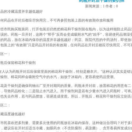
药瓶开封后干燥剂要扔掉
新闻来源：1 作者：0
药品的冷藏温度并非越低越好
任何药品在开封后都应尽快用完，不可再参照包装上面的有效期存放和服用
有些市民购买瓶装药，打开包装后仍然把棉花和干燥剂留在瓶内，以为这样能防止药品
错误的。药瓶一旦开封，这两个“帮手”反而会变成吸附水气的“凶手”，容易使药品潮
用的药品，放在冰箱内保存的温度并非越低越好；药店、医院代煎的中药汤剂，即使放在
品包装上的“有效期”只是药品开封前的有效期，任何药品在开封后都应尽快用完，不可
误区一：
开瓶后保留棉花和干燥剂
“有人认为药瓶开封后应保留里面的棉花和干燥剂，特别是糖衣片。”这种认识其实是错
干燥剂、棉花同样会吸附空气中的水汽，如放于冰箱内，更容易使药品受潮。
棉花及干燥剂是确保药物出厂至开封期间的质量。药瓶未开封前，放置棉花的用意有二
碎，导致药品粉化；二是阻止水汽进入。而干燥剂则是若有少量水汽进入药瓶时，可将
剂也失去作用，若与药品摆放，容易造成变质。所以，开瓶后，棉花和干燥剂应立刻丢
误区二：
冷藏温度越低越好
有市民喜欢把多剂量、需要多次使用的药瓶放在冰箱内保存。这种做法合理吗？对于多
菌，建议应在开封后适当冷藏，如眼药水（不含防腐剂，易染菌）、含芳香易挥发成分