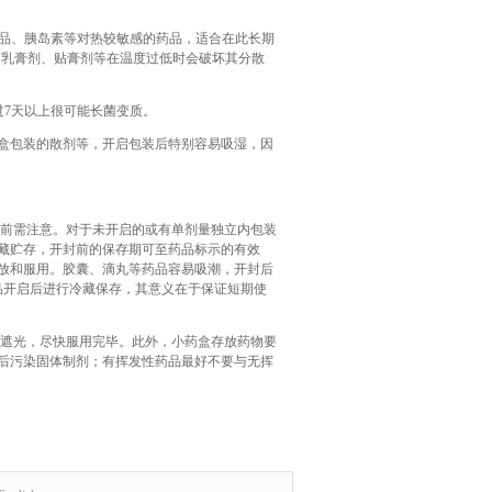
物制品、胰岛素等对热较敏感的药品，适合在此长期
剂、乳膏剂、贴膏剂等在温度过低时会破坏其分散
过7天以上很可能长菌变质。
盒包装的散剂等，开启包装后特别容易吸湿，因
用前需注意。对于未开启的或有单剂量独立内包装
藏贮存，开封前的保存期可至药品标示的有效
放和服用。胶囊、滴丸等药品容易吸潮，开封后
品开启后进行冷藏保存，其意义在于保证短期使
、遮光，尽快服用完毕。此外，小药盒存放药物要
后污染固体制剂；有挥发性药品最好不要与无挥