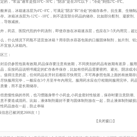
定的，“常温”通常是指10℃~30℃；“阴凉”是在20℃以下；“冷处”则指2℃~8℃。
一般来说，冰箱速冻层为4℃~8℃，可满足“阴凉”和“冷处”的储存条件。抗生素、生
储存。冰箱冰冻层为-12℃~ -18℃，则不适宜部分药品的储存。比如部分酊剂、凝胶
系，导致减效。
此外，药店、医院代煎的中药汤剂，即使存放在冰箱速冻层，也应在3~5天内用完，超
那么，什么情况下药瓶不适宜放冰箱？用非防水容器包装的口服固体制剂，如片剂、铝
此不宜放入冰箱内。
误区三：
开封后仍参照包装有效期,药品保存要注意有效期，不同类别的药品有效期有差异，服
药品，应按药品说明书规定的贮存条件保存，比如有些药品需要密闭、避光、阴凉或冷
期。值得注意的是，任何药品在开封后都应尽快用完，不可再参照包装上面的有效期存
应尽快服用完毕，一般应在3个月至半年内用完。服用药水应在疗程期间服用完毕。药
用质量，而不是长期储存。
一些患慢性病的市民，也习惯随身带个小药盒,小药盒密封性较差，保存时要注意防潮
注意不要造成混药。比如，液体制剂最好不要与固体制剂放在一起，防止液体制剂破损
发性药品放在一起，防止串味
该信息已被浏览2606次！]
【
关闭窗口
】