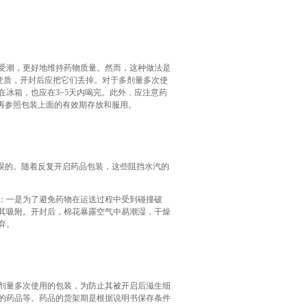
受潮，更好地维持药物质量。然而，这种做法是
湿变质，开封后应把它们丢掉。对于多剂量多次使
冰箱，也应在3~5天内喝完。此外，应注意药
再参照包装上面的有效期存放和服用。
误的。随着反复开启药品包装，这些阻挡水汽的
：一是为了避免药物在运送过程中受到碰撞破
其吸附。开封后，棉花暴露空气中易潮湿，干燥
弃。
剂量多次使用的包装，为防止其被开启后滋生细
的药品等。药品的货架期是根据说明书保存条件